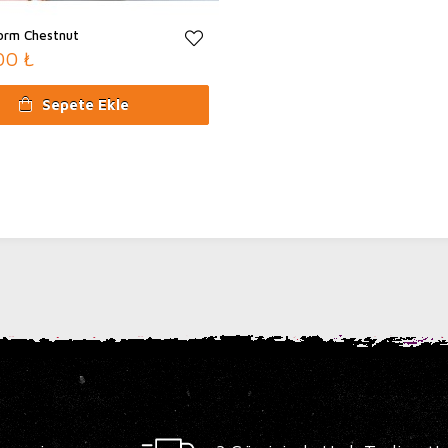
form Chestnut
00 ₺
Sepete Ekle