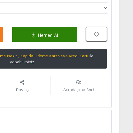
Hemen Al
me Nakit , Kapıda Ödeme Kart veya Kredi Kartı
ile
yapabilirsiniz!
Paylaş
Arkadaşıma Sor!