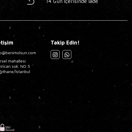
14 Gün İçerisinde İade
etişim
Takip Edin!
fo@benimolsun.com
rsel mahallesi
zincan sok. NO:5
ğıthane/İstanbul