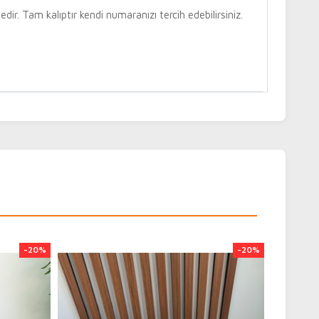
dir. Tam kalıptır kendi numaranızı tercih edebilirsiniz.
den kredi kartı ile ya da kapıda ödeme imkânı ile
a ödeme tercih etmeniz durumunda ek olarak kargo
k olarak ödeme tutarınıza eklenmektedir.
durumunu "Hesabım > Siparişlerim" alanından kontrol
teslim edilen siparişinize ait kargo takip kodunuz 32
 numaranıza iletilmektedir. SMS ile ilegilen kargo takip
-20%
-20%
.tr/ adresinden kargonuzun durumunu takip
rinizin Aras Kargo aracılığı ile tahmini olarak 1-4 iş
maktadır. Aras Kargo teslimat günleri il ve ilçeye göre