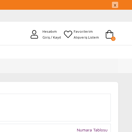
×
Hesabım
Favorilerim
Giriş / Kayıt
Alışveriş Listem
0
Numara Tablosu