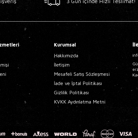
ışveriş
3 Gün içinde Hızlı Teslimat!
İl
zmetleri
Kurumsal
in
Hakkımızda
Gü
çmişi
İletişim
er
eni
Mesafeli Satış Sözleşmesi
Ka
İade ve İptal Politikası
Gizlilik Politikası
KVKK Aydınlatma Metni