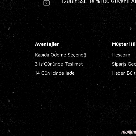
128Bit SSL ile %100 Güvenli Al
Avantajlar
Müşteri Hi
Kapıda Ödeme Seçeneği
Hesabım
3 İş Gününde Teslimat
Sipariş Ge
14 Gün İçinde İade
Haber Bült