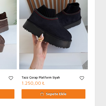
adır)
Tazz Çorap Platform Siyah
1.250,00 ₺
Sepete Ekle