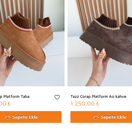
değişiklik göstermektedir.
Kargo Teslimat Günleri:
Hafta İçi: 09:00 – 18:30
Cumartesi: 09:00 –14:30
Pazar (Teslimat yapılmamakt
p Platform Taba
Tazz Çorap Platform Acı kahve
00 ₺
1.250,00 ₺
Sepete Ekle
Sepete Ekle