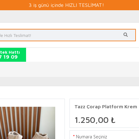
3 iş günü içinde HIZLI TESLİMAT!
tek Hattı
7 19 09
Tazz Çorap Platform Krem
1.250,00 ₺
Numara Seçiniz