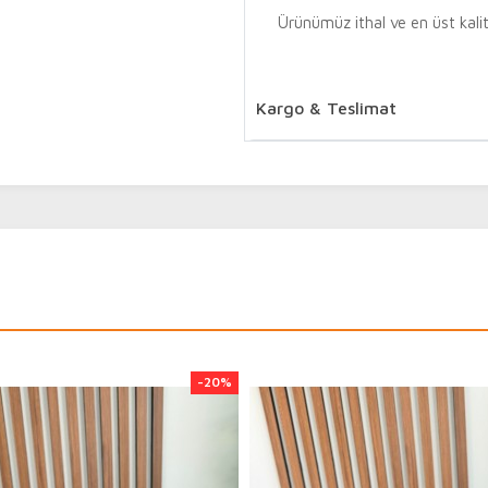
Ürünümüz ithal ve en üst kalite
Kargo & Teslimat
Benimolsun.com sitemiz üzerin
sipariş verebilirsiniz. Kapıd
tahsilat ücreti 20 TL otomati
Tamamlanan siparişlerinizin 
edebilirsiniz.
Süreci tamamlanan ve kargoya 
saat içerisinde kayıtlı telefon
numarası ile
-20%
https://social.araskargo.com
edebilirsiniz.
Kargoya teslim edilen siparişle
günü içerisinde teslimatı yapıl