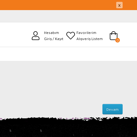
×
Hesabım
Favorilerim
Giriş / Kayıt
Alışveriş Listem
0
Devam