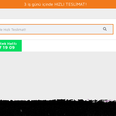
3 iş günü içinde HIZLI TESLİMAT!
tek Hattı
7 19 09