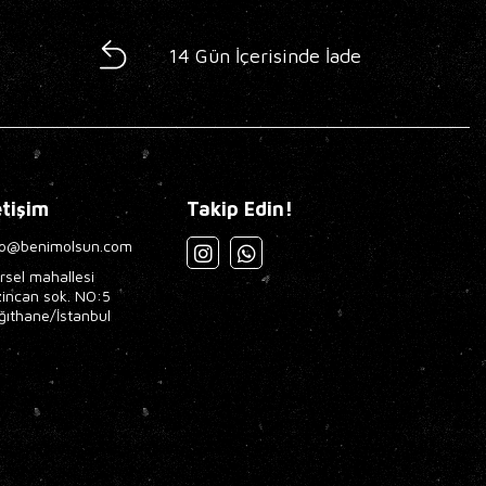
14 Gün İçerisinde İade
etişim
Takip Edin!
fo@benimolsun.com
rsel mahallesi
zincan sok. NO:5
ğıthane/İstanbul