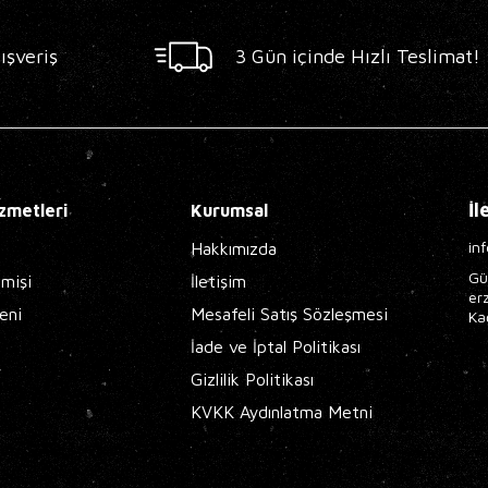
ışveriş
3 Gün içinde Hızlı Teslimat!
İl
zmetleri
Kurumsal
in
Hakkımızda
Gü
çmişi
İletişim
er
eni
Mesafeli Satış Sözleşmesi
Ka
İade ve İptal Politikası
Gizlilik Politikası
KVKK Aydınlatma Metni