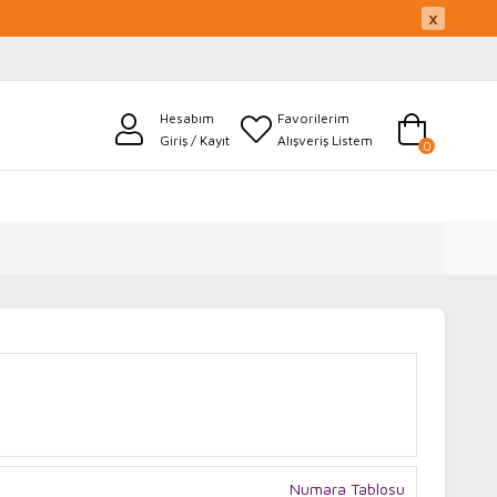
×
Hesabım
Favorilerim
Giriş / Kayıt
Alışveriş Listem
0
Numara Tablosu