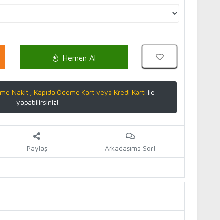
Hemen Al
me Nakit , Kapıda Ödeme Kart veya Kredi Kartı
ile
yapabilirsiniz!
Paylaş
Arkadaşıma Sor!