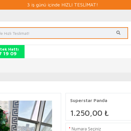
3 iş günü içinde HIZLI TESLİMAT!
tek Hattı
7 19 09
Superstar Panda
1.250,00 ₺
Numara Seçiniz