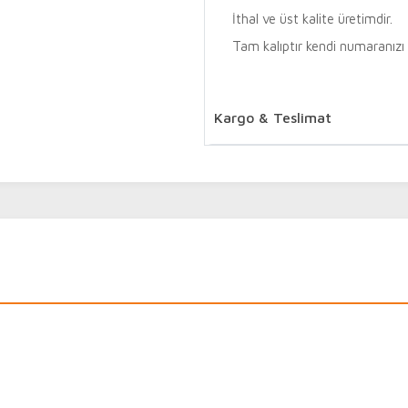
İthal ve üst kalite üretimdir.
Tam kalıptır kendi numaranızı t
Kargo & Teslimat
Benimolsun.com sitemiz üzerin
sipariş verebilirsiniz. Kapıd
tahsilat ücreti 20 TL otomati
Tamamlanan siparişlerinizin 
edebilirsiniz.
Süreci tamamlanan ve kargoya 
saat içerisinde kayıtlı telefon
numarası ile
https://social.araskargo.com
edebilirsiniz.
Kargoya teslim edilen siparişle