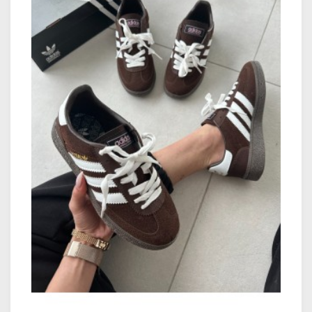
içerisinde kayıtlı telefon numaranıza
iletilmektedir. SMS ile ilegilen kargo takip
numarası ile
https://social.araskargo.com.tr/ adresinden
kargonuzun durumunu takip edebilirsiniz.
Kargoya teslim edilen siparişlerinizin Aras
Kargo aracılığı ile tahmini olarak 1-4 iş günü
içerisinde teslimatı yapılmaktadır. Aras Kargo
teslimat günleri il ve ilçeye göre değişiklik
göstermektedir.
Kargo Teslimat Günleri:
Hafta İçi: 09:00 – 18:30
Cumartesi: 09:00 –14:30
Pazar (Teslimat yapılmamaktadır)