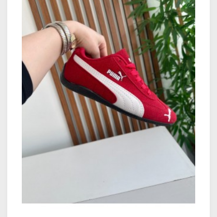
içerisinde kayıtlı telefon numaranıza
iletilmektedir. SMS ile ilegilen kargo takip
numarası ile
https://social.araskargo.com.tr/ adresinden
kargonuzun durumunu takip edebilirsiniz.
Kargoya teslim edilen siparişlerinizin Aras
Kargo aracılığı ile tahmini olarak 1-4 iş günü
içerisinde teslimatı yapılmaktadır. Aras Kargo
teslimat günleri il ve ilçeye göre değişiklik
göstermektedir.
Kargo Teslimat Günleri:
Hafta İçi: 09:00 – 18:30
Cumartesi: 09:00 –14:30
Pazar (Teslimat yapılmamaktadır)