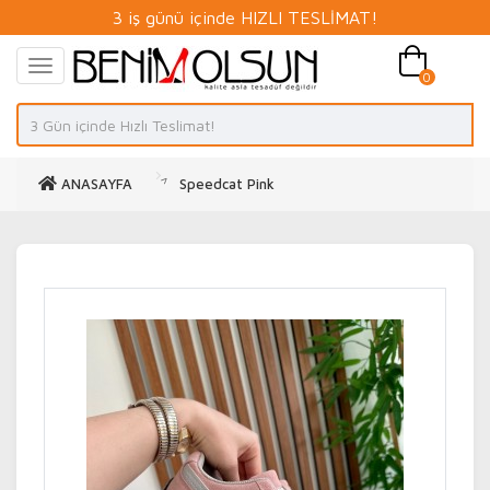
3 iş günü içinde HIZLI TESLİMAT!
0
ANASAYFA
Speedcat Pink