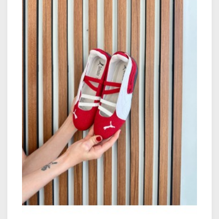
içerisinde kayıtlı telefon numaranıza
iletilmektedir. SMS ile ilegilen kargo takip
numarası ile
https://social.araskargo.com.tr/ adresinden
kargonuzun durumunu takip edebilirsiniz.
Kargoya teslim edilen siparişlerinizin Aras
Kargo aracılığı ile tahmini olarak 1-4 iş günü
içerisinde teslimatı yapılmaktadır. Aras Kargo
teslimat günleri il ve ilçeye göre değişiklik
göstermektedir.
Kargo Teslimat Günleri:
Hafta İçi: 09:00 – 18:30
Cumartesi: 09:00 –14:30
Pazar (Teslimat yapılmamaktadır)