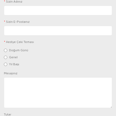
Sizin Adınız
Sizin E-Postanız
Hediye Çeki Teması
Doğum Günü
Genel
Yıl Başı
Mesajınız
Tutar