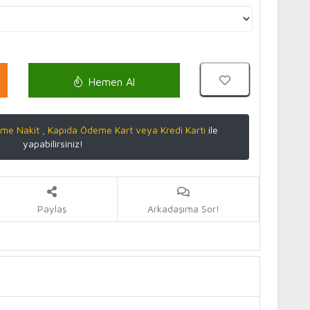
Hemen Al
me Nakit , Kapıda Ödeme Kart veya Kredi Kartı
ile
yapabilirsiniz!
Paylaş
Arkadaşıma Sor!