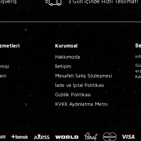
ışveriş
3 Gün içinde Hızlı Teslimat!
İl
zmetleri
Kurumsal
in
Hakkımızda
Gü
çmişi
İletişim
er
eni
Mesafeli Satış Sözleşmesi
Ka
İade ve İptal Politikası
Gizlilik Politikası
KVKK Aydınlatma Metni