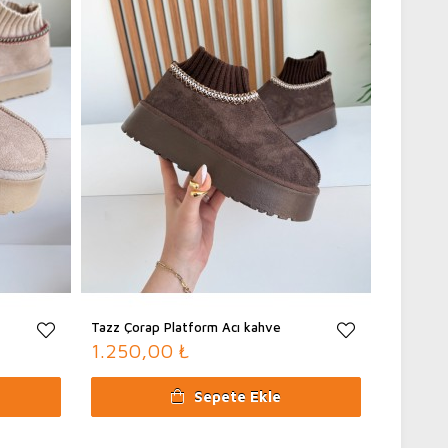
adır)
Tazz Çorap Platform Acı kahve
1.250,00 ₺
Sepete Ekle