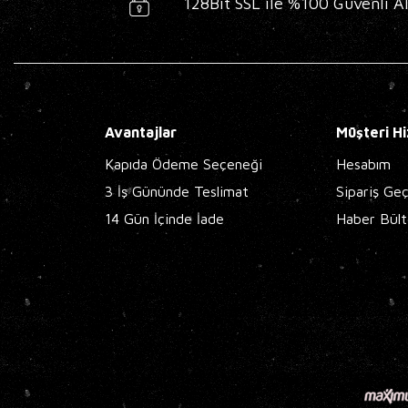
128Bit SSL ile %100 Güvenli Al
Avantajlar
Müşteri Hi
Kapıda Ödeme Seçeneği
Hesabım
3 İş Gününde Teslimat
Sipariş Ge
14 Gün İçinde İade
Haber Bült