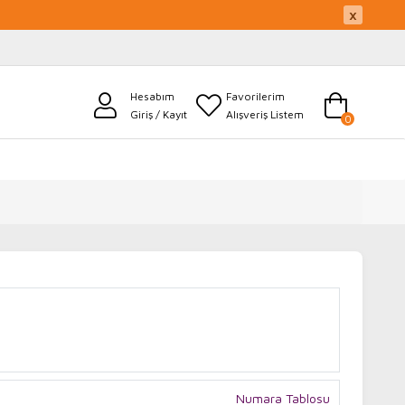
×
Hesabım
Favorilerim
Giriş / Kayıt
Alışveriş Listem
0
Numara Tablosu