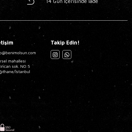
14 Gün İçerisinde İade
etişim
Takip Edin!
fo@benimolsun.com
rsel mahallesi
zincan sok. NO:5
ğıthane/İstanbul