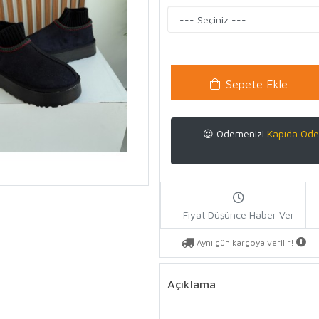
Sepete Ekle
😍 Ödemenizi
Kapıda Öde
Fiyat Düşünce Haber Ver
Aynı gün kargoya verilir!
Açıklama