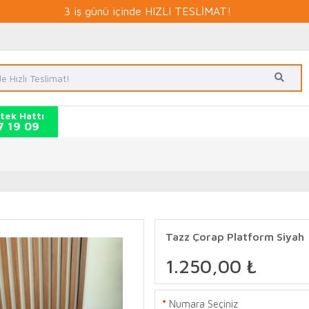
3 iş günü içinde HIZLI TESLİMAT!
tek Hattı
7 19 09
Tazz Çorap Platform Siyah
1.250,00 ₺
Numara Seçiniz