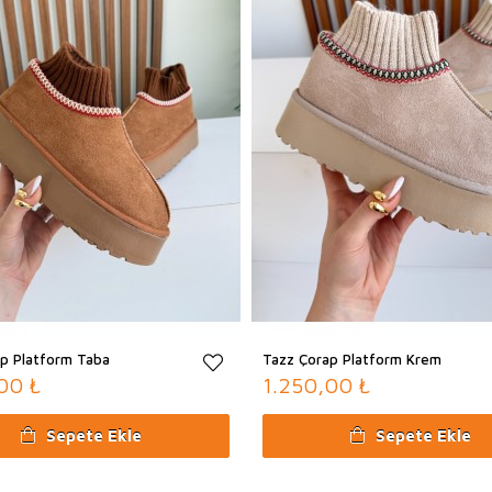
değişiklik göstermektedir.
Kargo Teslimat Günleri:
Hafta İçi: 09:00 – 18:30
Cumartesi: 09:00 –14:30
Pazar (Teslimat yapılmamakt
p Platform Taba
Tazz Çorap Platform Krem
00 ₺
1.250,00 ₺
Sepete Ekle
Sepete Ekle