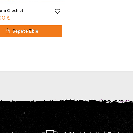
form Chestnut
00 ₺
Sepete Ekle