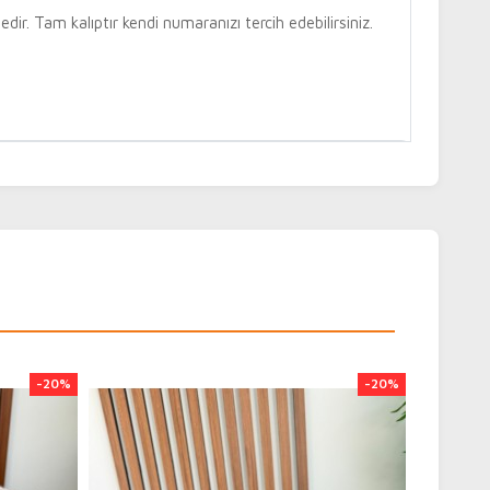
dir. Tam kalıptır kendi numaranızı tercih edebilirsiniz.
den kredi kartı ile ya da kapıda ödeme imkânı ile
a ödeme tercih etmeniz durumunda ek olarak kargo
k olarak ödeme tutarınıza eklenmektedir.
durumunu "Hesabım > Siparişlerim" alanından kontrol
teslim edilen siparişinize ait kargo takip kodunuz 32
 numaranıza iletilmektedir. SMS ile ilegilen kargo takip
-20%
-20%
.tr/ adresinden kargonuzun durumunu takip
rinizin Aras Kargo aracılığı ile tahmini olarak 1-4 iş
maktadır. Aras Kargo teslimat günleri il ve ilçeye göre