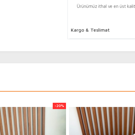
Ürünümüz ithal ve en üst kalite
Kargo & Teslimat
Benimolsun.com sitemiz üzerin
sipariş verebilirsiniz. Kapıd
tahsilat ücreti 20 TL otomati
Tamamlanan siparişlerinizin 
edebilirsiniz.
Süreci tamamlanan ve kargoya 
saat içerisinde kayıtlı telefon
numarası ile
-20%
https://social.araskargo.com
edebilirsiniz.
Kargoya teslim edilen siparişle
günü içerisinde teslimatı yapıl