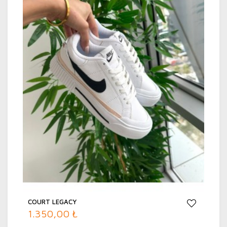
https://social.araskargo.com.tr/ adresinden
kargonuzun durumunu takip edebilirsiniz.
Kargoya teslim edilen siparişlerinizin Aras
Kargo aracılığı ile tahmini olarak 1-4 iş günü
içerisinde teslimatı yapılmaktadır. Aras Kargo
teslimat günleri il ve ilçeye göre değişiklik
göstermektedir.
Kargo Teslimat Günleri:
Hafta İçi: 09:00 – 18:30
Cumartesi: 09:00 –14:30
Pazar (Teslimat yapılmamaktadır)
COURT LEGACY
1.350,00 ₺