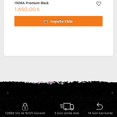
1906A Premium Black
1.650,00 ₺
Sepete Ekle
128Bit SSL ile %100 Güvenli
3 Gün içinde Hızlı
14 Gün İçerisinde