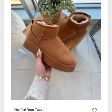
iletilmektedir. SMS ile ilegilen kargo takip
numarası ile
https://social.araskargo.com.tr/ adresinden
kargonuzun durumunu takip edebilirsiniz.
Kargoya teslim edilen siparişlerinizin Aras
Kargo aracılığı ile tahmini olarak 1-4 iş günü
içerisinde teslimatı yapılmaktadır. Aras Kargo
teslimat günleri il ve ilçeye göre değişiklik
göstermektedir.
Kargo Teslimat Günleri:
Hafta İçi: 09:00 – 18:30
Cumartesi: 09:00 –14:30
Pazar (Teslimat yapılmamaktadır)
Mini Platform Taba