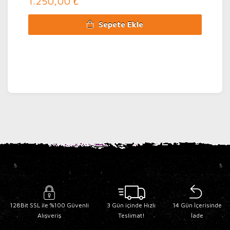
1.250,00 ₺
Sepete Ekle
128Bit SSL ile %100 Güvenli
3 Gün içinde Hızlı
14 Gün İçerisinde
Alışveriş
Teslimat!
İade